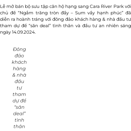
Lễ mở bán bộ sưu tập căn hộ hạng sang Cara River Park với
chủ đề “Ngắm trăng tròn đầy – Sum vầy hạnh phúc” đã
diễn ra hoành tráng với đông đảo khách hàng & nhà đầu tư
tham dự để “săn deal” tình thân và đầu tư an nhiên sáng
ngày 14.09.2024.
Đông
đảo
khách
hàng
& nhà
đầu
tư
tham
dự để
“săn
deal”
tình
thân