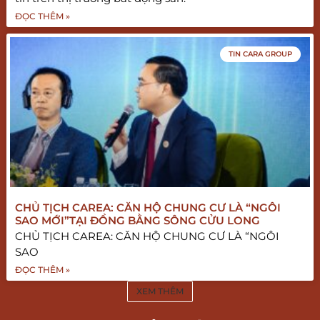
ĐỌC THÊM »
TIN CARA GROUP
CHỦ TỊCH CAREA: CĂN HỘ CHUNG CƯ LÀ “NGÔI
SAO MỚI”TẠI ĐỒNG BẰNG SÔNG CỬU LONG
CHỦ TỊCH CAREA: CĂN HỘ CHUNG CƯ LÀ “NGÔI
SAO
ĐỌC THÊM »
XEM THÊM