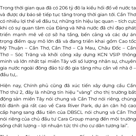
Trong thời gian qua đã có 206 tỷ đô la kiều hối đổ về nước ta
và được dự báo sẽ tiếp tục tăng trong thời gian tới. Cần Thơ
có nhiều lợi thế về đầu tư, những tín hiệu lạc quan – tích cực
khi có sự quan tâm của Đảng và Nhà nước đã chỉ đạo phát
triển mạnh mẽ về cơ sở hạ tầng, bến cảng và các dự án
trọng điểm quy mô lớn đã và đang triển khai gồm Cao tốc
Mỹ Thuận – Cần Thơ, Cần Thơ – Cà Mau, Châu Đốc – Cần
Thơ – Sóc Trăng và khởi công xây dựng KCN VSIP thông
minh và lớn nhất tại miền Tây với số lượng nhân sự, chuyên
gia nước ngoài đông đảo từ đó gia tăng nhu cần về nhà ở –
đầu tư,..
Hiện nay, Chính phủ cũng đã xúc tiến xây dựng cầu Cần
Thơ thứ 2, đây là những tín hiệu “vàng” cho thị trường bất
động sản miền Tây nói chung và Cần Thơ nói riêng, chúng
tôi đánh giá rất cao về Cara River Park, dự án căn hộ cao
cấp hạng sang đầu tiên của DBSCL nói chung và Cần Thơ
nói riêng của chủ đầu tư Cara Group mang đến môi trường
sống chất lượng – lợi nhuận tức thì cho cư dân tương lai”.