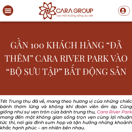
GẦN 100 KHÁCH HÀNG “ĐÃ
THÊM” CARA RIVER PARK VÀO
“BỘ SƯU TẬP” BẤT ĐỘNG SẢN
Tết Trung thu đã về, mang theo hương vị của những chiếc
bánh thơm lừng và không khí đoàn viên ấm áp. Cũng
giống như sự vẹn tròn của bánh trung thu,
Cara River Par
mang đến một không gian sống trọn vẹn cùng lợi nhuận
tức thì, nơi gia đình sum họp và tận hưởng những khoảnh
khắc hạnh phúc – an nhiên bên nhau.