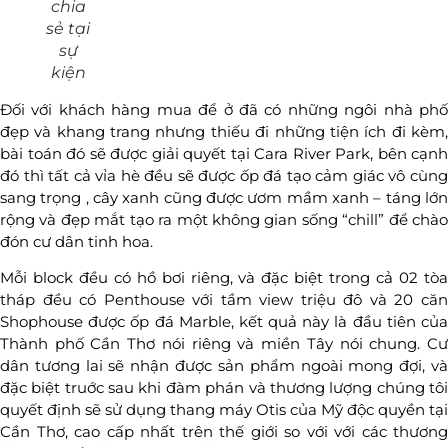
chia
sẻ
tại
sự
kiện
Đối với khách hàng mua để ở đã có những ngôi nhà phố
đẹp và khang trang nhưng thiếu đi những tiện ích đi kèm,
bài toán đó sẽ được giải quyết tại Cara River Park, bên cạnh
đó thì tất cả vỉa hè đều sẽ được ốp đá tạo cảm giác vô cùng
sang trọng , cây xanh cũng được ươm mầm xanh – táng lớn
rộng và đẹp mắt tạo ra một không gian sống “chill” để chào
đón cư dân tinh hoa.
Mỗi block đều có hồ bơi riêng, và đặc biệt trong cả 02 tòa
tháp đều có Penthouse với tầm view triệu đô và 20 căn
Shophouse được ốp đá Marble, kết quả này là đầu tiên của
Thành phố Cần Thơ nói riêng và miền Tây nói chung. Cư
dân tương lai sẽ nhận được sản phẩm ngoài mong đợi, và
đặc biệt truớc sau khi đàm phán và thương lượng chúng tôi
quyết định sẽ sử dụng thang máy Otis của Mỹ độc quyền tại
Cần Thơ, cao cấp nhất trên thế giới so với với các thương