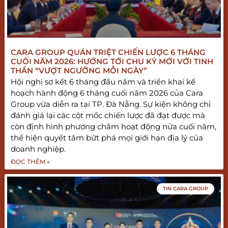
CARA GROUP QUÁN TRIỆT CHIẾN LƯỢC 6 THÁNG
CUỐI NĂM 2026: HƯỚNG TỚI CHU KỲ MỚI VỚI TINH
THẦN “VƯỢT NGƯỠNG MỖI NGÀY”
Hội nghị sơ kết 6 tháng đầu năm và triển khai kế
hoạch hành động 6 tháng cuối năm 2026 của Cara
Group vừa diễn ra tại TP. Đà Nẵng. Sự kiện không chỉ
đánh giá lại các cột mốc chiến lược đã đạt được mà
còn định hình phương châm hoạt động nửa cuối năm,
thể hiện quyết tâm bứt phá mọi giới hạn địa lý của
doanh nghiệp.
ĐỌC THÊM »
TIN CARA GROUP