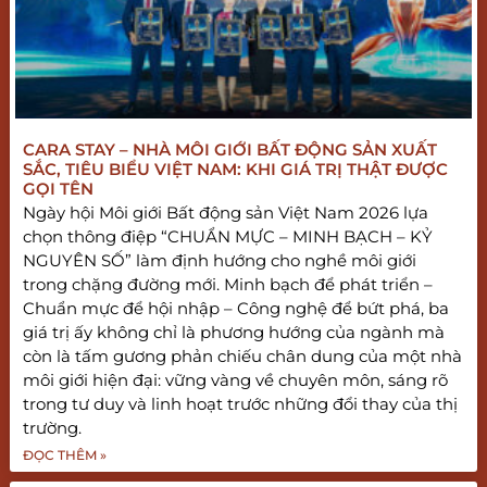
CARA STAY – NHÀ MÔI GIỚI BẤT ĐỘNG SẢN XUẤT
SẮC, TIÊU BIỂU VIỆT NAM: KHI GIÁ TRỊ THẬT ĐƯỢC
GỌI TÊN
Ngày hội Môi giới Bất động sản Việt Nam 2026 lựa
chọn thông điệp “CHUẨN MỰC – MINH BẠCH – KỶ
NGUYÊN SỐ” làm định hướng cho nghề môi giới
trong chặng đường mới. Minh bạch để phát triển –
Chuẩn mực để hội nhập – Công nghệ để bứt phá, ba
giá trị ấy không chỉ là phương hướng của ngành mà
còn là tấm gương phản chiếu chân dung của một nhà
môi giới hiện đại: vững vàng về chuyên môn, sáng rõ
trong tư duy và linh hoạt trước những đổi thay của thị
trường.
ĐỌC THÊM »