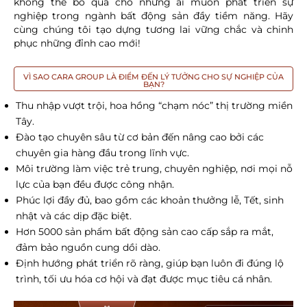
không thể bỏ qua cho những ai muốn phát triển sự
nghiệp trong ngành bất động sản đầy tiềm năng. Hãy
cùng chúng tôi tạo dựng tương lai vững chắc và chinh
phục những đỉnh cao mới!
VÌ SAO CARA GROUP LÀ ĐIỂM ĐẾN LÝ TƯỞNG CHO SỰ NGHIỆP CỦA
BẠN?
Thu nhập vượt trội, hoa hồng “chạm nóc” thị trường miền
Tây.
Đào tạo chuyên sâu từ cơ bản đến nâng cao bởi các
chuyên gia hàng đầu trong lĩnh vực.
Môi trường làm việc trẻ trung, chuyên nghiệp, nơi mọi nỗ
lực của bạn đều được công nhận.
Phúc lợi đầy đủ, bao gồm các khoản thưởng lễ, Tết, sinh
nhật và các dịp đặc biệt.
Hơn 5000 sản phẩm bất động sản cao cấp sắp ra mắt,
đảm bảo nguồn cung dồi dào.
Định hướng phát triển rõ ràng, giúp bạn luôn đi đúng lộ
trình, tối ưu hóa cơ hội và đạt được mục tiêu cá nhân.