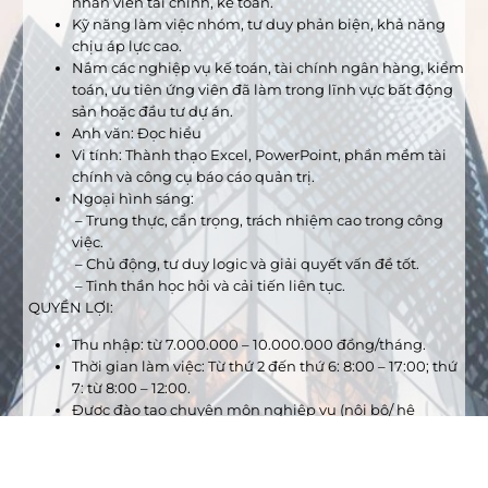
nhân viên tài chính, kế toán.
Kỹ năng làm việc nhóm, tư duy phản biện, khả năng
chịu áp lực cao.
Nắm các nghiệp vụ kế toán, tài chính ngân hàng, kiểm
toán, ưu tiên ứng viên đã làm trong lĩnh vực bất động
sản hoặc đầu tư dự án.
Anh văn: Đọc hiểu
Vi tính: Thành thạo Excel, PowerPoint, phần mềm tài
chính và công cụ báo cáo quản trị.
Ngoại hình sáng:
– Trung thực, cẩn trọng, trách nhiệm cao trong công
việc.
– Chủ động, tư duy logic và giải quyết vấn đề tốt.
– Tinh thần học hỏi và cải tiến liên tục.
QUYỀN LỢI:
Thu nhập: từ 7.000.000 – 10.000.000 đồng/tháng.
Thời gian làm việc: Từ thứ 2 đến thứ 6: 8:00 – 17:00; thứ
7: từ 8:00 – 12:00.
Được đào tạo chuyên môn nghiệp vụ (nội bộ/ hệ
thống/ thuê chuyên gia đào tạo…) và các lớp kỹ năng
mềm phát triển năng lực quản lý, lãnh đạo.
Đánh giá năng lực và cơ hội thăng tiến hàng năm.