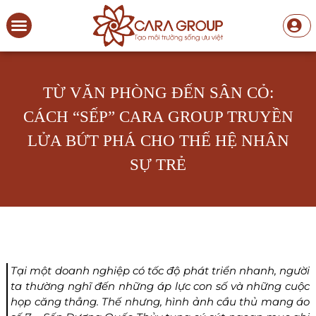
TỪ VĂN PHÒNG ĐẾN SÂN CỎ:
CÁCH “SẾP” CARA GROUP TRUYỀN
LỬA BỨT PHÁ CHO THẾ HỆ NHÂN
SỰ TRẺ
Tại một doanh nghiệp có tốc độ phát triển nhanh, người
ta thường nghĩ đến những áp lực con số và những cuộc
họp căng thẳng. Thế nhưng, hình ảnh cầu thủ mang áo