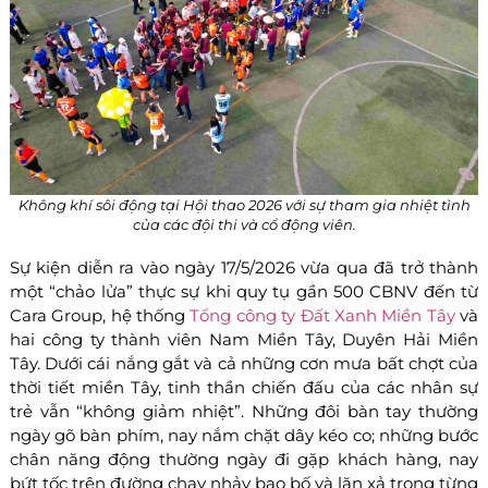
Không khí sôi động tại Hội thao 2026 với sự tham gia nhiệt tình
của các đội thi và cổ động viên.
Sự kiện diễn ra vào ngày 17/5/2026 vừa qua đã trở thành
một “chảo lửa” thực sự khi quy tụ gần 500 CBNV đến từ
Cara Group, hệ thống
Tổng công ty Đất Xanh Miền Tây
và
hai công ty thành viên Nam Miền Tây, Duyên Hải Miền
Tây. Dưới cái nắng gắt và cả những cơn mưa bất chợt của
thời tiết miền Tây, tinh thần chiến đấu của các nhân sự
trẻ vẫn “không giảm nhiệt”. Những đôi bàn tay thường
ngày gõ bàn phím, nay nắm chặt dây kéo co; những bước
chân năng động thường ngày đi gặp khách hàng, nay
bứt tốc trên đường chạy nhảy bao bố và lăn xả trong từng