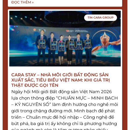
ĐỌC THÊM »
TIN CARA GROUP
CARA STAY – NHÀ MÔI GIỚI BẤT ĐỘNG SẢN
XUẤT SẮC, TIÊU BIỂU VIỆT NAM: KHI GIÁ TRỊ
THẬT ĐƯỢC GỌI TÊN
Ngày hội Môi giới Bất động sản Việt Nam 2026
lựa chọn thông điệp “CHUẨN MỰC – MINH BẠCH
– KỶ NGUYÊN SỐ” làm định hướng cho nghề môi
giới trong chặng đường mới. Minh bạch để phát
triển – Chuẩn mực để hội nhập – Công nghệ để
bứt phá, ba giá trị ấy không chỉ là phương hướng
của ngành mà còn là tấm gương phản chiếu