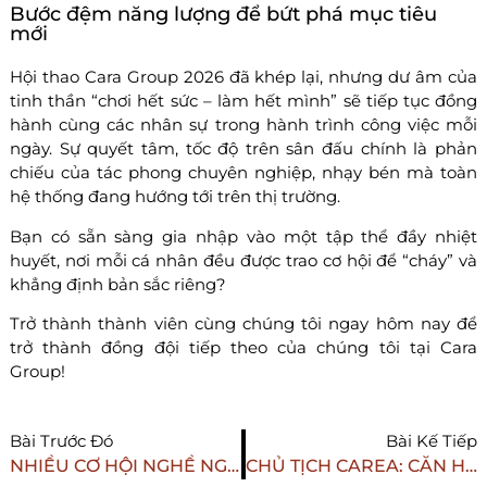
Bước đệm năng lượng để bứt phá mục tiêu
mới
Hội thao Cara Group 2026 đã khép lại, nhưng dư âm của
tinh thần “chơi hết sức – làm hết mình” sẽ tiếp tục đồng
hành cùng các nhân sự trong hành trình công việc mỗi
ngày. Sự quyết tâm, tốc độ trên sân đấu chính là phản
chiếu của tác phong chuyên nghiệp, nhạy bén mà toàn
hệ thống đang hướng tới trên thị trường.
Bạn có sẵn sàng gia nhập vào một tập thể đầy nhiệt
huyết, nơi mỗi cá nhân đều được trao cơ hội để “cháy” và
khẳng định bản sắc riêng?
Trở thành thành viên cùng chúng tôi ngay hôm nay để
trở thành đồng đội tiếp theo của chúng tôi tại Cara
Group!
Bài Trước Đó
Bài Kế Tiếp
NHIỀU CƠ HỘI NGHỀ NGHIỆP CHO SINH VIÊN TẠI NGÀY HỘI VIỆC LÀM 2026 – “FROM CAMPUS TO CAREER”
CHỦ TỊCH CAREA: CĂN HỘ CHUNG CƯ LÀ “NGÔI SAO MỚI”TẠI ĐỒNG BẰNG SÔNG CỬU LONG